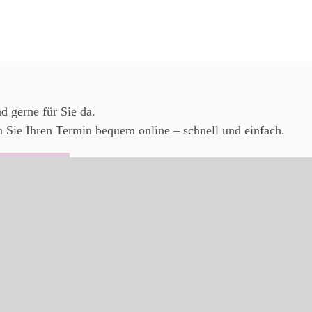
nd gerne für Sie da.
 Sie Ihren Termin bequem online – schnell und einfach.
ine-Termin